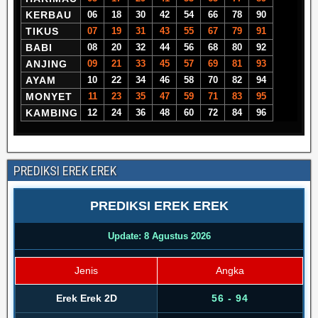
KERBAU
06
18
30
42
54
66
78
90
TIKUS
07
19
31
43
55
67
79
91
BABI
08
20
32
44
56
68
80
92
ANJING
09
21
33
45
57
69
81
93
AYAM
10
22
34
46
58
70
82
94
MONYET
11
23
35
47
59
71
83
95
KAMBING
12
24
36
48
60
72
84
96
PREDIKSI EREK EREK
PREDIKSI EREK EREK
Update: 8 Agustus 2026
Jenis
Angka
Erek Erek 2D
56 - 94