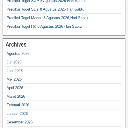
Prediksi Togel SGP 8 Agustus 2026 Hari Sabtu
Prediksi Togel SDY 8 Agustus 2026 Hari Sabtu
Prediksi Togel Macau 8 Agustus 2026 Hari Sabtu
Prediksi Togel HK 8 Agustus 2026 Hari Sabtu
Archives
Agustus 2026
Juli 2026
Juni 2026
Mei 2026
April 2026
Maret 2026
Februari 2026
Januari 2026
Desember 2025