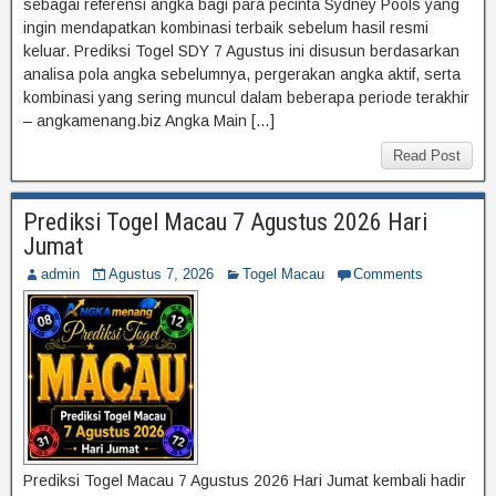
sebagai referensi angka bagi para pecinta Sydney Pools yang
ingin mendapatkan kombinasi terbaik sebelum hasil resmi
keluar. Prediksi Togel SDY 7 Agustus ini disusun berdasarkan
analisa pola angka sebelumnya, pergerakan angka aktif, serta
kombinasi yang sering muncul dalam beberapa periode terakhir
– angkamenang.biz Angka Main […]
Read Post
Prediksi Togel Macau 7 Agustus 2026 Hari
Jumat
admin
Agustus 7, 2026
Togel Macau
Comments
Prediksi Togel Macau 7 Agustus 2026 Hari Jumat kembali hadir