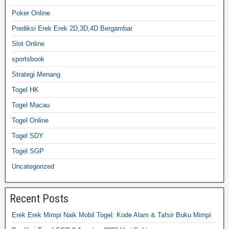
Poker Online
Prediksi Erek Erek 2D,3D,4D Bergambar
Slot Online
sportsbook
Strategi Menang
Togel HK
Togel Macau
Togel Online
Togel SDY
Togel SGP
Uncategorized
Recent Posts
Erek Erek Mimpi Naik Mobil Togel: Kode Alam & Tafsir Buku Mimpi