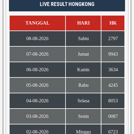
LIVE RESULT HONGKONG