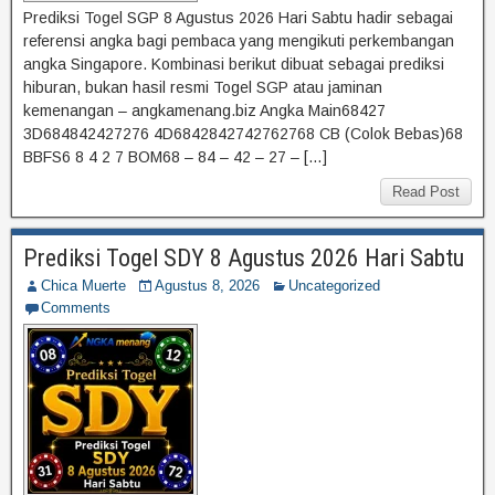
Prediksi Togel SGP 8 Agustus 2026 Hari Sabtu hadir sebagai
referensi angka bagi pembaca yang mengikuti perkembangan
angka Singapore. Kombinasi berikut dibuat sebagai prediksi
hiburan, bukan hasil resmi Togel SGP atau jaminan
kemenangan – angkamenang.biz Angka Main68427
3D684842427276 4D6842842742762768 CB (Colok Bebas)68
BBFS6 8 4 2 7 BOM68 – 84 – 42 – 27 – […]
Read Post
Prediksi Togel SDY 8 Agustus 2026 Hari Sabtu
Chica Muerte
Agustus 8, 2026
Uncategorized
Comments