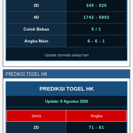
3D
345 - 020
4D
1742 - 5802
Colok Bebas
5 / 1
Angka Main
6 - 6 - 1
Update otomatis setiap hari
PREDIKSI TOGEL HK
PREDIKSI TOGEL HK
Update: 8 Agustus 2026
Jenis
Angka
2D
71 - 81