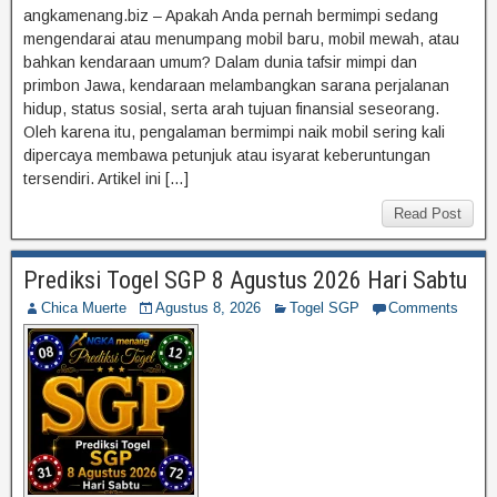
angkamenang.biz – Apakah Anda pernah bermimpi sedang
mengendarai atau menumpang mobil baru, mobil mewah, atau
bahkan kendaraan umum? Dalam dunia tafsir mimpi dan
primbon Jawa, kendaraan melambangkan sarana perjalanan
hidup, status sosial, serta arah tujuan finansial seseorang.
Oleh karena itu, pengalaman bermimpi naik mobil sering kali
dipercaya membawa petunjuk atau isyarat keberuntungan
tersendiri. Artikel ini […]
Read Post
Prediksi Togel SGP 8 Agustus 2026 Hari Sabtu
Chica Muerte
Agustus 8, 2026
Togel SGP
Comments