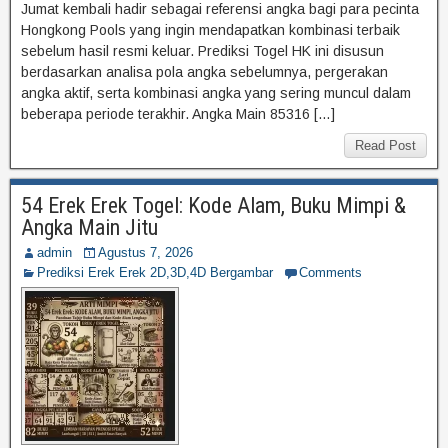
Jumat kembali hadir sebagai referensi angka bagi para pecinta
Hongkong Pools yang ingin mendapatkan kombinasi terbaik
sebelum hasil resmi keluar. Prediksi Togel HK ini disusun
berdasarkan analisa pola angka sebelumnya, pergerakan
angka aktif, serta kombinasi angka yang sering muncul dalam
beberapa periode terakhir. Angka Main 85316 […]
Read Post
54 Erek Erek Togel: Kode Alam, Buku Mimpi &
Angka Main Jitu
admin
Agustus 7, 2026
Prediksi Erek Erek 2D,3D,4D Bergambar
Comments